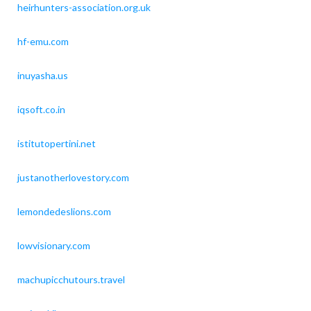
heirhunters-association.org.uk
hf-emu.com
inuyasha.us
iqsoft.co.in
istitutopertini.net
justanotherlovestory.com
lemondedeslions.com
lowvisionary.com
machupicchutours.travel