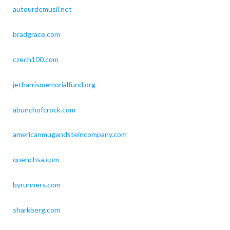
autourdemusil.net
bradgrace.com
czech100.com
jetharrismemorialfund.org
abunchofcrock.com
americanmugandsteincompany.com
quenchsa.com
byrunners.com
sharkberg.com