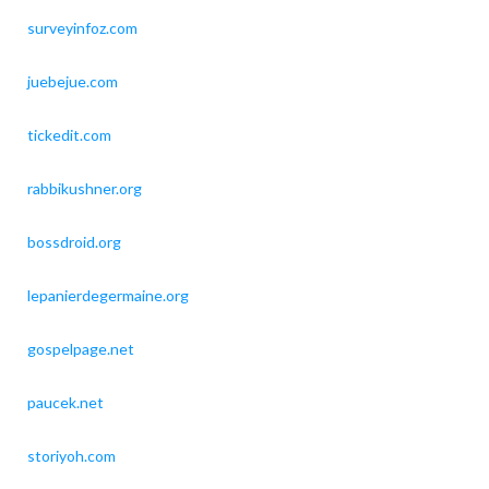
surveyinfoz.com
juebejue.com
tickedit.com
rabbikushner.org
bossdroid.org
lepanierdegermaine.org
gospelpage.net
paucek.net
storiyoh.com