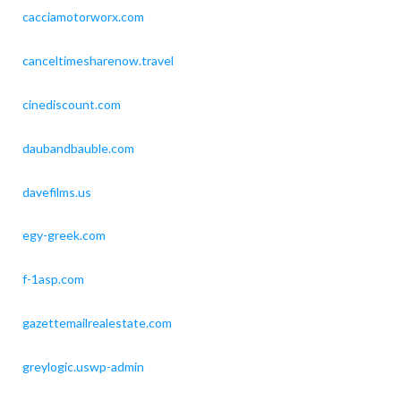
cacciamotorworx.com
canceltimesharenow.travel
cinediscount.com
daubandbauble.com
davefilms.us
egy-greek.com
f-1asp.com
gazettemailrealestate.com
greylogic.uswp-admin