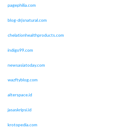
pagephilia.com
blog-drjsnatural.com
chelationhealthproducts.com
indigo99.com
newsasiatoday.com
wazftyblog.com
alterspace.id
jasaskripsi.id
krotopedia.com