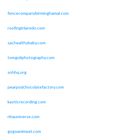
fencecompanybirminghamal.com
roofinginlaredo.com
sachealthybaby.com
tomgoliphotography.com
snhhq.org
pearpodchocolatefactory.com
kaoticrecording.com
nhauniverse.com
gogoanimeat.com