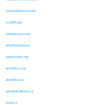
tuberadioforum.com
vcsdk9.org
videoprosys.com
whytheyhate.us
yeezystatic.org
airstrike.co.za
drsindi.co.za
aeroklub-liberec.cz
istob.cz