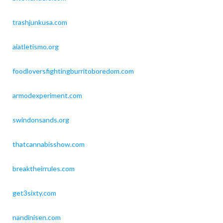
trashjunkusa.com
aiatletismo.org
foodloversfightingburritoboredom.com
armodexperiment.com
swindonsands.org
thatcannabisshow.com
breaktheirrules.com
get3sixty.com
nandinisen.com