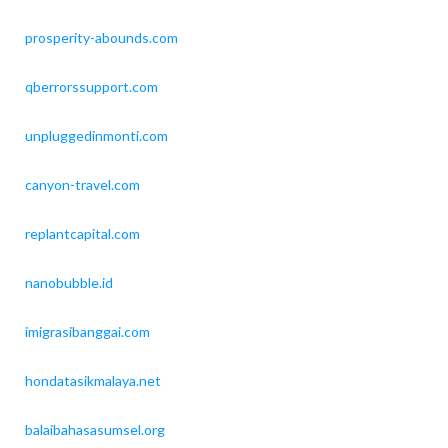
prosperity-abounds.com
qberrorssupport.com
unpluggedinmonti.com
canyon-travel.com
replantcapital.com
nanobubble.id
imigrasibanggai.com
hondatasikmalaya.net
balaibahasasumsel.org