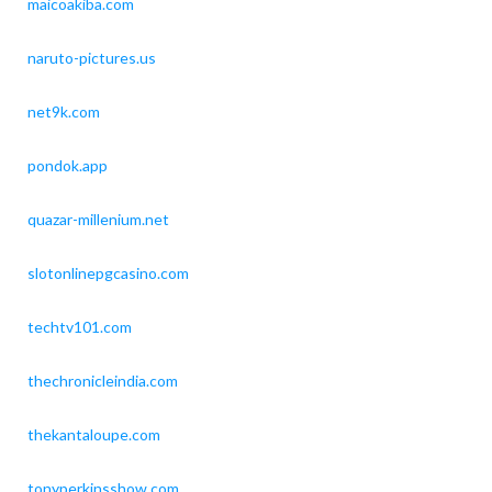
maicoakiba.com
naruto-pictures.us
net9k.com
pondok.app
quazar-millenium.net
slotonlinepgcasino.com
techtv101.com
thechronicleindia.com
thekantaloupe.com
tonyperkinsshow.com