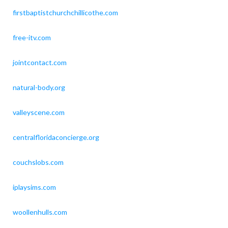
firstbaptistchurchchillicothe.com
free-itv.com
jointcontact.com
natural-body.org
valleyscene.com
centralfloridaconcierge.org
couchslobs.com
iplaysims.com
woollenhulls.com