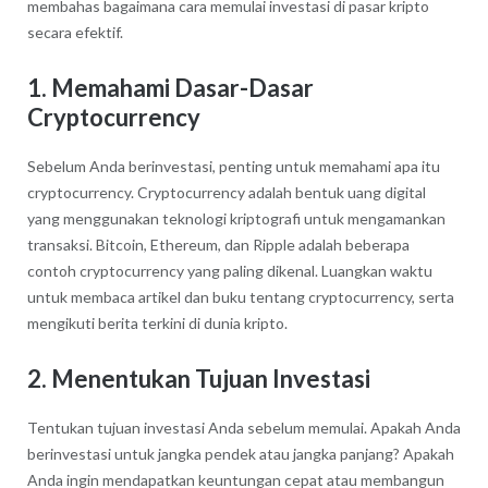
membahas bagaimana cara memulai investasi di pasar kripto
secara efektif.
1. Memahami Dasar-Dasar
Cryptocurrency
Sebelum Anda berinvestasi, penting untuk memahami apa itu
cryptocurrency. Cryptocurrency adalah bentuk uang digital
yang menggunakan teknologi kriptografi untuk mengamankan
transaksi. Bitcoin, Ethereum, dan Ripple adalah beberapa
contoh cryptocurrency yang paling dikenal. Luangkan waktu
untuk membaca artikel dan buku tentang cryptocurrency, serta
mengikuti berita terkini di dunia kripto.
2. Menentukan Tujuan Investasi
Tentukan tujuan investasi Anda sebelum memulai. Apakah Anda
berinvestasi untuk jangka pendek atau jangka panjang? Apakah
Anda ingin mendapatkan keuntungan cepat atau membangun