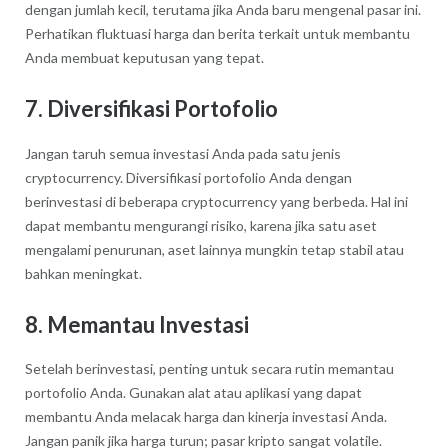
dengan jumlah kecil, terutama jika Anda baru mengenal pasar ini.
Perhatikan fluktuasi harga dan berita terkait untuk membantu
Anda membuat keputusan yang tepat.
7. Diversifikasi Portofolio
Jangan taruh semua investasi Anda pada satu jenis
cryptocurrency. Diversifikasi portofolio Anda dengan
berinvestasi di beberapa cryptocurrency yang berbeda. Hal ini
dapat membantu mengurangi risiko, karena jika satu aset
mengalami penurunan, aset lainnya mungkin tetap stabil atau
bahkan meningkat.
8. Memantau Investasi
Setelah berinvestasi, penting untuk secara rutin memantau
portofolio Anda. Gunakan alat atau aplikasi yang dapat
membantu Anda melacak harga dan kinerja investasi Anda.
Jangan panik jika harga turun; pasar kripto sangat volatile.