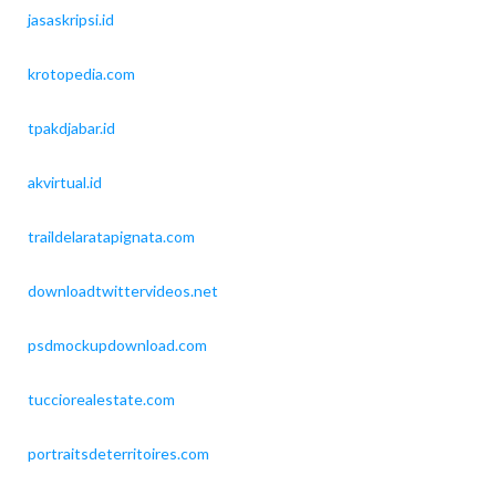
jasaskripsi.id
krotopedia.com
tpakdjabar.id
akvirtual.id
traildelaratapignata.com
downloadtwittervideos.net
psdmockupdownload.com
tucciorealestate.com
portraitsdeterritoires.com