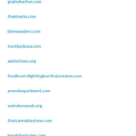
grainyleather.com
thekinetix.com
bitewanders.com
trashjunkusa.com
aiatletismo.org
foodloversfightingburritoboredom.com
armodexperiment.com
swindonsands.org
thatcannabisshow.com
breaktheirrules.com