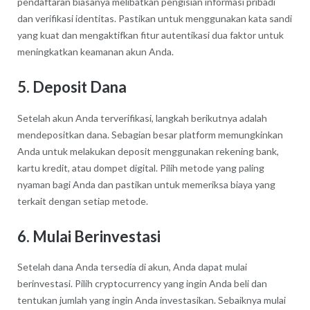
pendaftaran biasanya melibatkan pengisian informasi pribadi
dan verifikasi identitas. Pastikan untuk menggunakan kata sandi
yang kuat dan mengaktifkan fitur autentikasi dua faktor untuk
meningkatkan keamanan akun Anda.
5. Deposit Dana
Setelah akun Anda terverifikasi, langkah berikutnya adalah
mendepositkan dana. Sebagian besar platform memungkinkan
Anda untuk melakukan deposit menggunakan rekening bank,
kartu kredit, atau dompet digital. Pilih metode yang paling
nyaman bagi Anda dan pastikan untuk memeriksa biaya yang
terkait dengan setiap metode.
6. Mulai Berinvestasi
Setelah dana Anda tersedia di akun, Anda dapat mulai
berinvestasi. Pilih cryptocurrency yang ingin Anda beli dan
tentukan jumlah yang ingin Anda investasikan. Sebaiknya mulai