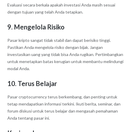
Evaluasi secara berkala apakah investasi Anda masih sesuai
dengan tujuan yang telah Anda tetapkan.
9. Mengelola Risiko
Pasar kripto sangat tidak stabil dan dapat berisiko tinggi.
Pastikan Anda mengelola risiko dengan bijak. Jangan
investasikan uang yang tidak bisa Anda rugikan. Pertimbangkan
untuk menetapkan batas kerugian untuk membantu melindungi
modal Anda.
10. Terus Belajar
Pasar cryptocurrency terus berkembang, dan penting untuk
tetap mendapatkan informasi terkini. Ikuti berita, seminar, dan
forum diskusi untuk terus belajar dan mengasah pemahaman
Anda tentang pasar ini.