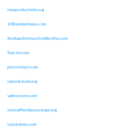
newproductivity.org
100randomtasks.com
firstbaptistchurchchillicothe.com
free-itv.com
jointcontact.com
natural-body.org
valleyscene.com
centralfloridaconcierge.org
couchslobs.com