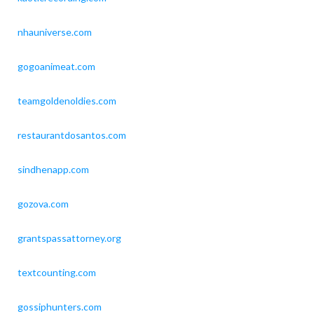
nhauniverse.com
gogoanimeat.com
teamgoldenoldies.com
restaurantdosantos.com
sindhenapp.com
gozova.com
grantspassattorney.org
textcounting.com
gossiphunters.com