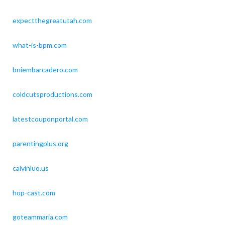
expectthegreatutah.com
what-is-bpm.com
bniembarcadero.com
coldcutsproductions.com
latestcouponportal.com
parentingplus.org
calvinluo.us
hop-cast.com
goteammaria.com