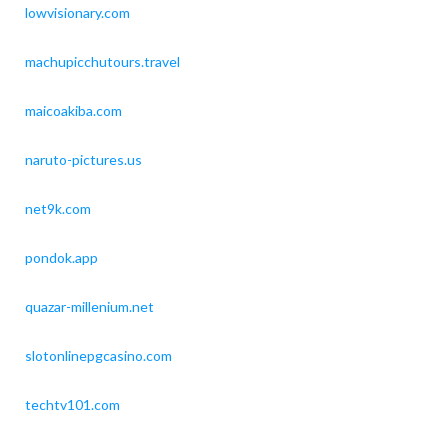
lowvisionary.com
machupicchutours.travel
maicoakiba.com
naruto-pictures.us
net9k.com
pondok.app
quazar-millenium.net
slotonlinepgcasino.com
techtv101.com